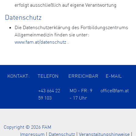
erfolgt ausschließlich auf eigene Verantwortung
Datenschutz
Die Datenschutzerklärung des Fortbildungszentrums
Allgemeinmedizin finden sie unter:
www.fam.at/datenschutz
.
KONTAKT:
TELEFON
ERREICHBAR
E-MAIL
+43 664 22
MO - FR: 9
office@fam.at
59 103
- 17 Uhr
Copyright © 2026 FAM
Impressum
|
Datenschutz
|
Veranstaltungshinweise
|