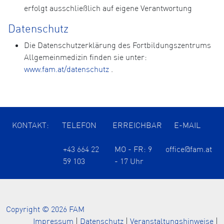
erfolgt ausschließlich auf eigene Verantwortung
Datenschutz
Die Datenschutzerklärung des Fortbildungszentrums
Allgemeinmedizin finden sie unter:
www.fam.at/datenschutz
.
KONTAKT:
TELEFON
ERREICHBAR
E-MAIL
+43 664 22
MO - FR: 9
office@fam.at
59 103
- 17 Uhr
Copyright © 2026 FAM
Impressum
|
Datenschutz
|
Veranstaltungshinweise
|