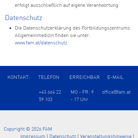
erfolgt ausschließlich auf eigene Verantwortung
Datenschutz
Die Datenschutzerklärung des Fortbildungszentrums
Allgemeinmedizin finden sie unter:
www.fam.at/datenschutz
.
KONTAKT:
TELEFON
ERREICHBAR
E-MAIL
+43 664 22
MO - FR: 9
office@fam.at
59 103
- 17 Uhr
Copyright © 2026 FAM
Impressum
|
Datenschutz
|
Veranstaltungshinweise
|