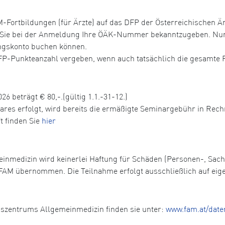
Fortbildungen (für Ärzte) auf das DFP der Österreichischen Ä
r Sie bei der Anmeldung Ihre ÖÄK-Nummer bekanntzugeben. Nur 
ungskonto buchen können.
DFP-Punkteanzahl vergeben, wenn auch tatsächlich die gesamte 
26 beträgt € 80,-.(gültig 1.1.-31-12.)
nares erfolgt, wird bereits die ermäßigte Seminargebühr in Rech
t finden Sie
hier
einmedizin wird keinerlei Haftung für Schäden (Personen-, Sa
FAM übernommen. Die Teilnahme erfolgt ausschließlich auf eig
gszentrums Allgemeinmedizin finden sie unter:
www.fam.at/date