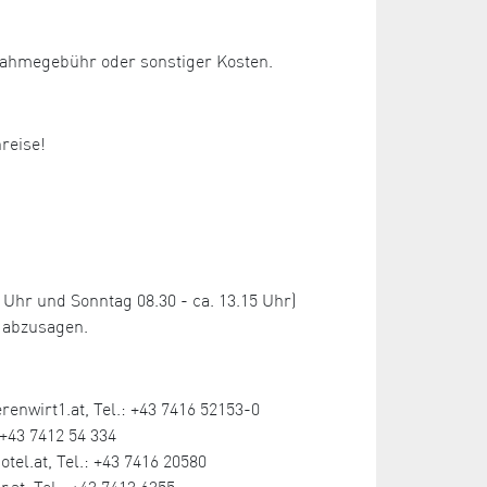
lnahmegebühr oder sonstiger Kosten.
nreise!
hr und Sonntag 08.30 - ca. 13.15 Uhr)
 abzusagen.
enwirt1.at, Tel.: +43 7416 52153-0
+43 7412 54 334
l.at, Tel.: +43 7416 20580
.at, Tel.: +43 7413 6355