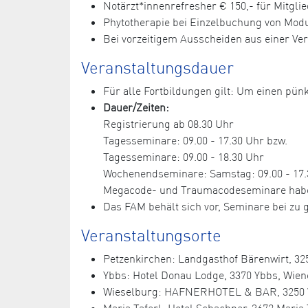
Notärzt*innenrefresher € 150,- für Mitglie
Phytotherapie bei Einzelbuchung von Module
Bei vorzeitigem Ausscheiden aus einer Ve
Veranstaltungsdauer
Für alle Fortbildungen gilt: Um einen pünk
Dauer/Zeiten:
Registrierung ab 08.30 Uhr
Tagesseminare: 09.00 - 17.30 Uhr bzw.
Tagesseminare: 09.00 - 18.30 Uhr
Wochenendseminare: Samstag: 09.00 - 17.3
Megacode- und Traumacodeseminare haben e
Das FAM behält sich vor, Seminare bei z
Veranstaltungsorte
Petzenkirchen: Landgasthof Bärenwirt, 325
Ybbs: Hotel Donau Lodge, 3370 Ybbs, Wiene
Wieselburg: HAFNERHOTEL & BAR, 3250 Wies
Maria Taferl: Hotel Schachner, 3672 Maria T