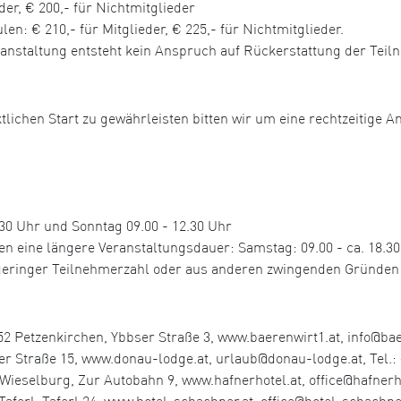
der, € 200,- für Nichtmitglieder
n: € 210,- für Mitglieder, € 225,- für Nichtmitglieder.
ranstaltung entsteht kein Anspruch auf Rückerstattung der Tei
tlichen Start zu gewährleisten bitten wir um eine rechtzeitige A
0 Uhr und Sonntag 09.00 - 12.30 Uhr
ine längere Veranstaltungsdauer: Samstag: 09.00 - ca. 18.30 U
u geringer Teilnehmerzahl oder aus anderen zwingenden Gründen
2 Petzenkirchen, Ybbser Straße 3, www.baerenwirt1.at, info@baer
r Straße 15, www.donau-lodge.at, urlaub@donau-lodge.at, Tel.: 
elburg, Zur Autobahn 9, www.hafnerhotel.at, office@hafnerhote
aferl, Taferl 24, www.hotel-schachner.at, office@hotel-schachner