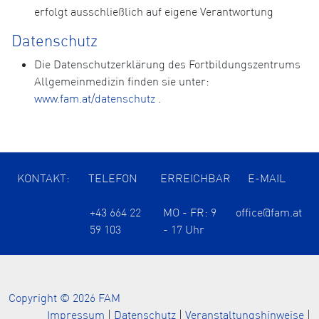
erfolgt ausschließlich auf eigene Verantwortung
Datenschutz
Die Datenschutzerklärung des Fortbildungszentrums
Allgemeinmedizin finden sie unter:
www.fam.at/datenschutz
.
KONTAKT:
TELEFON
ERREICHBAR
E-MAIL
+43 664 22
MO - FR: 9
office@fam.at
59 103
- 17 Uhr
Copyright © 2026 FAM
Impressum
|
Datenschutz
|
Veranstaltungshinweise
|