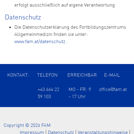
erfolgt ausschließlich auf eigene Verantwortung
Datenschutz
Die Datenschutzerklärung des Fortbildungszentrums
Allgemeinmedizin finden sie unter:
www.fam.at/datenschutz
.
KONTAKT:
TELEFON
ERREICHBAR
E-MAIL
+43 664 22
MO - FR: 9
office@fam.at
59 103
- 17 Uhr
Copyright © 2026 FAM
Impressum
|
Datenschutz
|
Veranstaltungshinweise
|