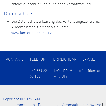
erfolgt ausschließlich auf eigene Verantwortung
Datenschutz
Die Datenschutzerklärung des Fortbildungszentrums
Allgemeinmedizin finden sie unter:
www.fam.at/datenschutz
.
KONTAKT:
TELEFON
ERREICHBAR
E-MAIL
+43 664 22
MO - FR: 9
office@fam.at
59 103
- 17 Uhr
Copyright © 2026 FAM
Impressum
|
Datenschutz
|
Veranstaltungshinweise
|