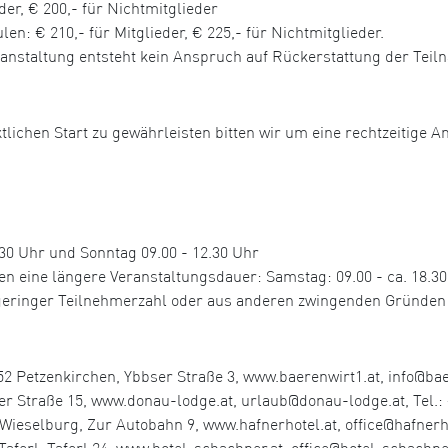
der, € 200,- für Nichtmitglieder
n: € 210,- für Mitglieder, € 225,- für Nichtmitglieder.
ranstaltung entsteht kein Anspruch auf Rückerstattung der Tei
tlichen Start zu gewährleisten bitten wir um eine rechtzeitige A
0 Uhr und Sonntag 09.00 - 12.30 Uhr
ine längere Veranstaltungsdauer: Samstag: 09.00 - ca. 18.30 U
u geringer Teilnehmerzahl oder aus anderen zwingenden Gründen
2 Petzenkirchen, Ybbser Straße 3, www.baerenwirt1.at, info@baer
r Straße 15, www.donau-lodge.at, urlaub@donau-lodge.at, Tel.: 
elburg, Zur Autobahn 9, www.hafnerhotel.at, office@hafnerhote
aferl, Taferl 24, www.hotel-schachner.at, office@hotel-schachner