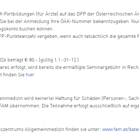
Fortbildungen (für Ärzte) auf das DFP der Österreichischen Ä
r Sie bei der Anmeldung Ihre ÖÄK-Nummer bekanntzugeben. Nur 
ungskonto buchen können.
DFP-Punkteanzahl vergeben, wenn auch tatsächlich die gesamte 
26 beträgt € 80,-.(gültig 1.1.-31-12.)
nares erfolgt, wird bereits die ermäßigte Seminargebühr in Rech
t finden Sie
hier
einmedizin wird keinerlei Haftung für Schäden (Personen-, Sa
FAM übernommen. Die Teilnahme erfolgt ausschließlich auf eig
gszentrums Allgemeinmedizin finden sie unter:
www.fam.at/date