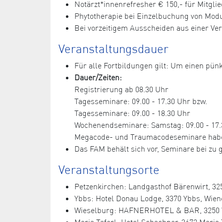
Notärzt*innenrefresher € 150,- für Mitglie
Phytotherapie bei Einzelbuchung von Module
Bei vorzeitigem Ausscheiden aus einer Ve
Veranstaltungsdauer
Für alle Fortbildungen gilt: Um einen pünk
Dauer/Zeiten:
Registrierung ab 08.30 Uhr
Tagesseminare: 09.00 - 17.30 Uhr bzw.
Tagesseminare: 09.00 - 18.30 Uhr
Wochenendseminare: Samstag: 09.00 - 17.3
Megacode- und Traumacodeseminare haben e
Das FAM behält sich vor, Seminare bei z
Veranstaltungsorte
Petzenkirchen: Landgasthof Bärenwirt, 325
Ybbs: Hotel Donau Lodge, 3370 Ybbs, Wiene
Wieselburg: HAFNERHOTEL & BAR, 3250 Wies
Maria Taferl: Hotel Schachner, 3672 Maria T