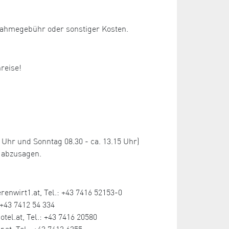
lnahmegebühr oder sonstiger Kosten.
nreise!
hr und Sonntag 08.30 - ca. 13.15 Uhr)
 abzusagen.
enwirt1.at, Tel.: +43 7416 52153-0
+43 7412 54 334
l.at, Tel.: +43 7416 20580
.at, Tel.: +43 7413 6355