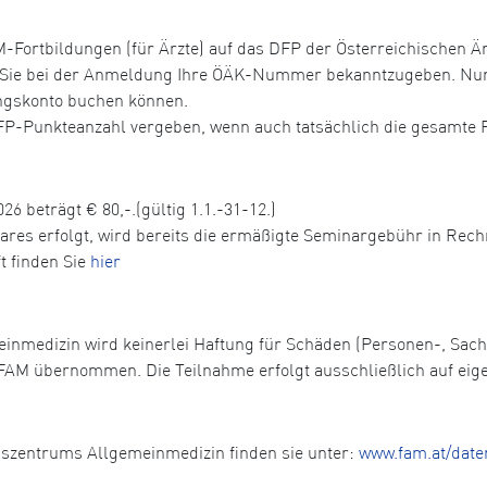
Fortbildungen (für Ärzte) auf das DFP der Österreichischen Ä
r Sie bei der Anmeldung Ihre ÖÄK-Nummer bekanntzugeben. Nur 
ungskonto buchen können.
DFP-Punkteanzahl vergeben, wenn auch tatsächlich die gesamte 
26 beträgt € 80,-.(gültig 1.1.-31-12.)
nares erfolgt, wird bereits die ermäßigte Seminargebühr in Rech
t finden Sie
hier
einmedizin wird keinerlei Haftung für Schäden (Personen-, Sa
FAM übernommen. Die Teilnahme erfolgt ausschließlich auf eig
gszentrums Allgemeinmedizin finden sie unter:
www.fam.at/date