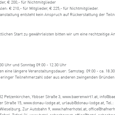
der, € 200,- für Nichtmitglieder
n: € 210,- für Mitglieder, € 225,- für Nichtmitglieder.
ranstaltung entsteht kein Anspruch auf Rückerstattung der Tei
tlichen Start zu gewährleisten bitten wir um eine rechtzeitige A
0 Uhr und Sonntag 09.00 - 12.30 Uhr
ine längere Veranstaltungsdauer: Samstag: 09.00 - ca. 18.30 U
u geringer Teilnehmerzahl oder aus anderen zwingenden Gründen
2 Petzenkirchen, Ybbser Straße 3, www.baerenwirt1.at, info@baer
r Straße 15, www.donau-lodge.at, urlaub@donau-lodge.at, Tel.: 
elburg, Zur Autobahn 9, www.hafnerhotel.at, office@hafnerhote
aferl, Taferl 24, www.hotel-schachner.at, office@hotel-schachner