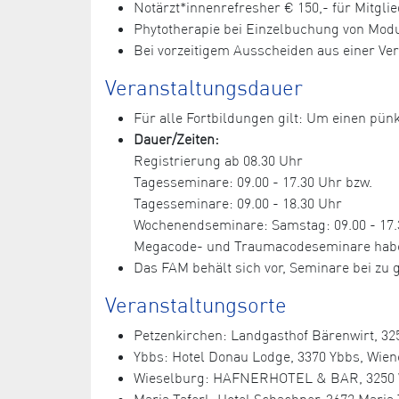
Notärzt*innenrefresher € 150,- für Mitglie
Phytotherapie bei Einzelbuchung von Module
Bei vorzeitigem Ausscheiden aus einer Ve
Veranstaltungsdauer
Für alle Fortbildungen gilt: Um einen pünk
Dauer/Zeiten:
Registrierung ab 08.30 Uhr
Tagesseminare: 09.00 - 17.30 Uhr bzw.
Tagesseminare: 09.00 - 18.30 Uhr
Wochenendseminare: Samstag: 09.00 - 17.3
Megacode- und Traumacodeseminare haben e
Das FAM behält sich vor, Seminare bei z
Veranstaltungsorte
Petzenkirchen: Landgasthof Bärenwirt, 325
Ybbs: Hotel Donau Lodge, 3370 Ybbs, Wiene
Wieselburg: HAFNERHOTEL & BAR, 3250 Wies
Maria Taferl: Hotel Schachner, 3672 Maria T