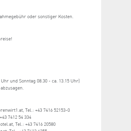
lnahmegebühr oder sonstiger Kosten.
nreise!
hr und Sonntag 08.30 - ca. 13.15 Uhr)
 abzusagen.
enwirt1.at, Tel.: +43 7416 52153-0
+43 7412 54 334
l.at, Tel.: +43 7416 20580
.at, Tel.: +43 7413 6355