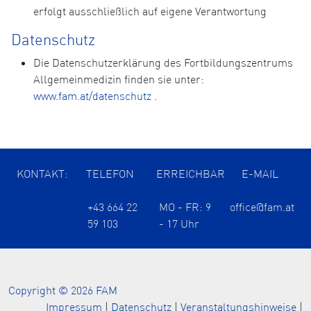
erfolgt ausschließlich auf eigene Verantwortung
Datenschutz
Die Datenschutzerklärung des Fortbildungszentrums
Allgemeinmedizin finden sie unter:
www.fam.at/datenschutz
.
KONTAKT:
TELEFON
ERREICHBAR
E-MAIL
+43 664 22
MO - FR: 9
office@fam.at
59 103
- 17 Uhr
Copyright © 2026 FAM
Impressum
|
Datenschutz
|
Veranstaltungshinweise
|