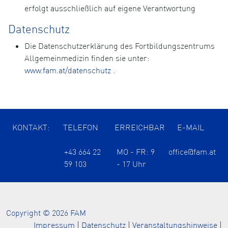
erfolgt ausschließlich auf eigene Verantwortung
Datenschutz
Die Datenschutzerklärung des Fortbildungszentrums
Allgemeinmedizin finden sie unter:
www.fam.at/datenschutz
.
KONTAKT:
TELEFON
ERREICHBAR
E-MAIL
+43 664 22
MO - FR: 9
office@fam.at
59 103
- 17 Uhr
Copyright © 2026 FAM
Impressum
|
Datenschutz
|
Veranstaltungshinweise
|