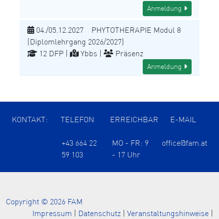
Anmeldung
04./05.12.2027 PHYTOTHERAPIE Modul 8
(Diplomlehrgang 2026/2027)
12 DFP |
Ybbs |
Präsenz
Anmeldung
KONTAKT:
TELEFON
ERREICHBAR
E-MAIL
+43 664 22
MO - FR: 9
office@fam.at
59 103
- 17 Uhr
Copyright © 2026 FAM
Impressum
|
Datenschutz
|
Veranstaltungshinweise
|