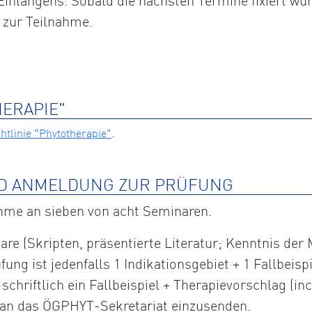
inlangens. Sobald die nächsten Termine fixiert wur
 zur Teilnahme.
HERAPIE"
tlinie "Phytotherapie"
.
D ANMELDUNG ZUR PRÜFUNG
ahme an sieben von acht Seminaren.
are (Skripten, präsentierte Literatur; Kenntnis der
fung ist jedenfalls 1 Indikationsgebiet + 1 Fallbeis
hriftlich ein Fallbeispiel + Therapievorschlag (incl
) an das ÖGPHYT-Sekretariat einzusenden.