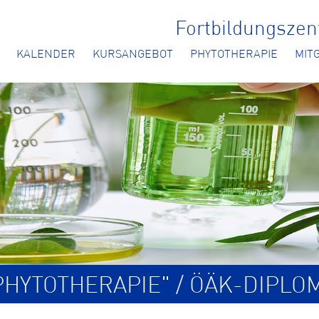
Fortbildungsze
KALENDER
KURSANGEBOT
PHYTOTHERAPIE
MIT
HYTOTHERAPIE" / ÖÄK-DIPLO