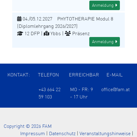
Anmeldung
04./05.12.2027 PHYTOTHERAPIE Modul 8
(Diplomlehrgang 2026/2027)
12 DFP |
Ybbs |
Präsenz
Anmeldung
KONTAKT:
TELEFON
ERREICHBAR
E-MAIL
+43 664 22
MO - FR: 9
office@fam.at
59 103
- 17 Uhr
Copyright © 2026 FAM
Impressum
|
Datenschutz
|
Veranstaltungshinweise
|