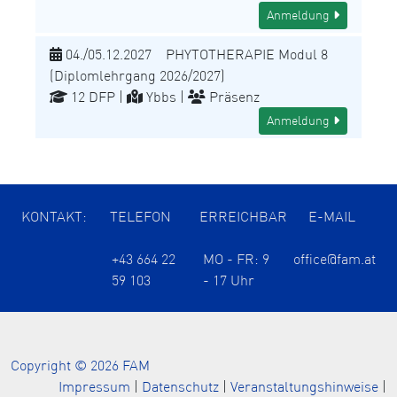
Anmeldung
04./05.12.2027 PHYTOTHERAPIE Modul 8
(Diplomlehrgang 2026/2027)
12 DFP |
Ybbs |
Präsenz
Anmeldung
KONTAKT:
TELEFON
ERREICHBAR
E-MAIL
+43 664 22
MO - FR: 9
office@fam.at
59 103
- 17 Uhr
Copyright © 2026 FAM
Impressum
|
Datenschutz
|
Veranstaltungshinweise
|