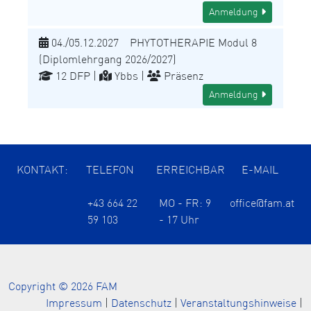
Anmeldung
04./05.12.2027 PHYTOTHERAPIE Modul 8
(Diplomlehrgang 2026/2027)
12 DFP |
Ybbs |
Präsenz
Anmeldung
KONTAKT:
TELEFON
ERREICHBAR
E-MAIL
+43 664 22
MO - FR: 9
office@fam.at
59 103
- 17 Uhr
Copyright © 2026 FAM
Impressum
|
Datenschutz
|
Veranstaltungshinweise
|