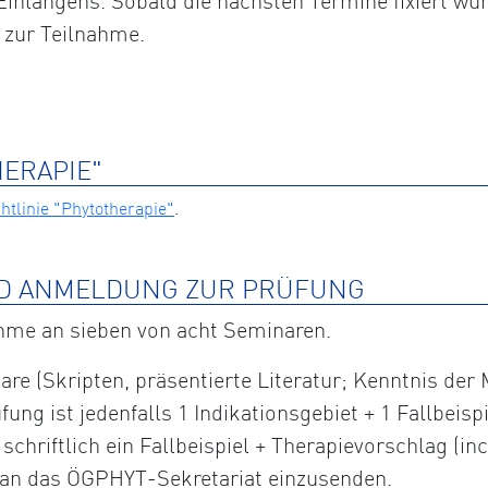
inlangens. Sobald die nächsten Termine fixiert wur
 zur Teilnahme.
HERAPIE"
tlinie "Phytotherapie"
.
D ANMELDUNG ZUR PRÜFUNG
ahme an sieben von acht Seminaren.
are (Skripten, präsentierte Literatur; Kenntnis der
fung ist jedenfalls 1 Indikationsgebiet + 1 Fallbeis
hriftlich ein Fallbeispiel + Therapievorschlag (incl
) an das ÖGPHYT-Sekretariat einzusenden.