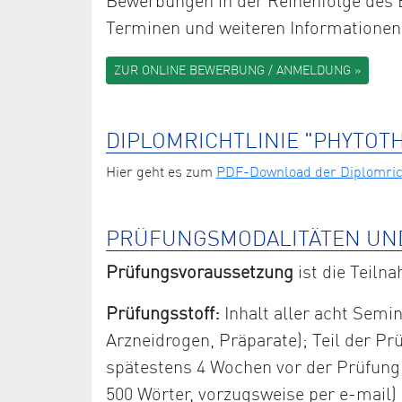
Bewerbungen in der Reihenfolge des E
Terminen und weiteren Informationen
ZUR ONLINE BEWERBUNG / ANMELDUNG »
DIPLOMRICHTLINIE "PHYTOT
Hier geht es zum
PDF-Download der Diplomrich
PRÜFUNGSMODALITÄTEN UN
Prüfungsvoraussetzung
ist die Teiln
Prüfungsstoff:
Inhalt aller acht Semin
Arzneidrogen, Präparate); Teil der Prü
spätestens 4 Wochen vor der Prüfung sc
500 Wörter, vorzugsweise per e-mail