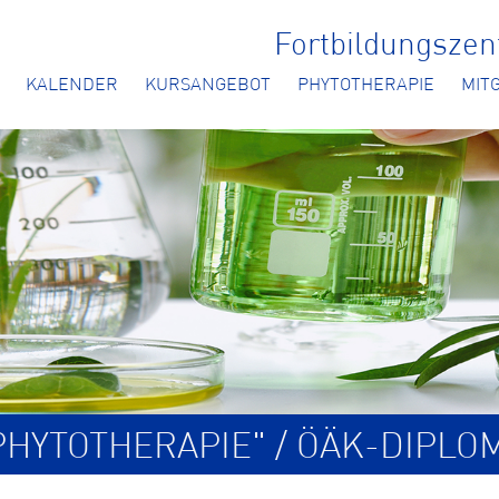
Fortbildungsze
KALENDER
KURSANGEBOT
PHYTOTHERAPIE
MIT
HYTOTHERAPIE" / ÖÄK-DIPLO