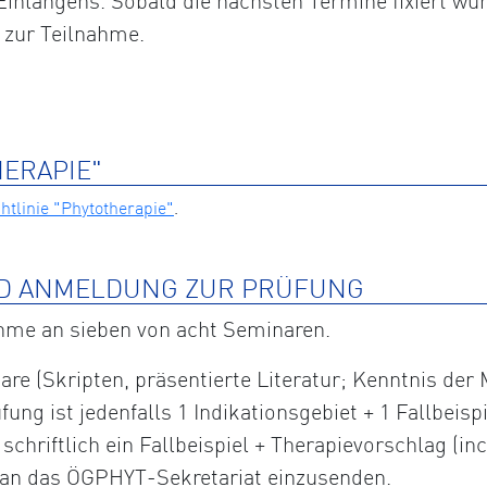
inlangens. Sobald die nächsten Termine fixiert wur
 zur Teilnahme.
HERAPIE"
tlinie "Phytotherapie"
.
D ANMELDUNG ZUR PRÜFUNG
ahme an sieben von acht Seminaren.
are (Skripten, präsentierte Literatur; Kenntnis der
fung ist jedenfalls 1 Indikationsgebiet + 1 Fallbeis
hriftlich ein Fallbeispiel + Therapievorschlag (incl
) an das ÖGPHYT-Sekretariat einzusenden.