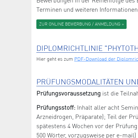
Bewerbungen in der Reihenfolge des E
Terminen und weiteren Informationen
ZUR ONLINE BEWERBUNG / ANMELDUNG »
DIPLOMRICHTLINIE "PHYTOT
Hier geht es zum
PDF-Download der Diplomrich
PRÜFUNGSMODALITÄTEN UN
Prüfungsvoraussetzung
ist die Teiln
Prüfungsstoff:
Inhalt aller acht Semin
Arzneidrogen, Präparate); Teil der Prü
spätestens 4 Wochen vor der Prüfung sc
500 Wörter, vorzugsweise per e-mail