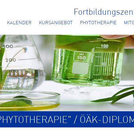
Fortbildungsze
KALENDER
KURSANGEBOT
PHYTOTHERAPIE
MIT
HYTOTHERAPIE" / ÖÄK-DIPLO