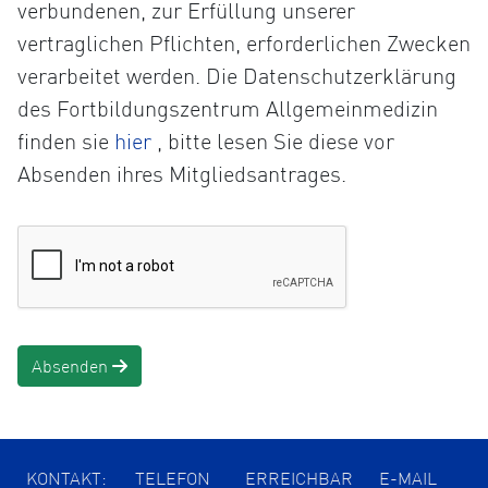
verbundenen, zur Erfüllung unserer
vertraglichen Pflichten, erforderlichen Zwecken
verarbeitet werden. Die Datenschutzerklärung
des Fortbildungszentrum Allgemeinmedizin
Öffnet
finden sie
hier
, bitte lesen Sie diese vor
die
Absenden ihres Mitgliedsantrages.
Datenschutzerklärung
in
einem
neuen
Tab
Absenden
KONTAKT:
TELEFON
ERREICHBAR
E-MAIL