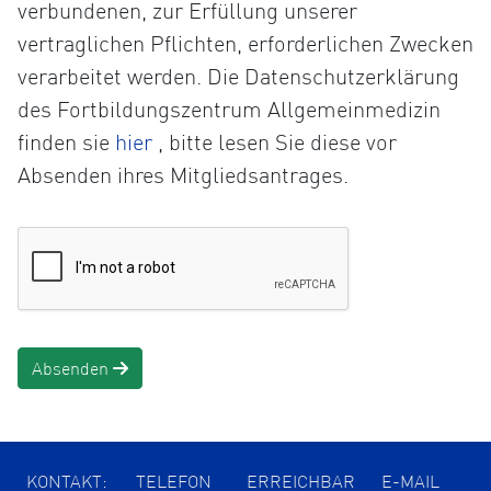
verbundenen, zur Erfüllung unserer
vertraglichen Pflichten, erforderlichen Zwecken
verarbeitet werden. Die Datenschutzerklärung
des Fortbildungszentrum Allgemeinmedizin
Öffnet
finden sie
hier
, bitte lesen Sie diese vor
die
Absenden ihres Mitgliedsantrages.
Datenschutzerklärung
in
einem
neuen
Tab
Absenden
KONTAKT:
TELEFON
ERREICHBAR
E-MAIL