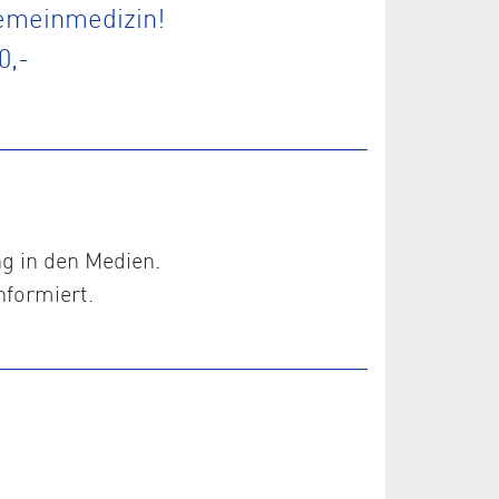
gemeinmedizin!
0,-
ng in den Medien.
nformiert.