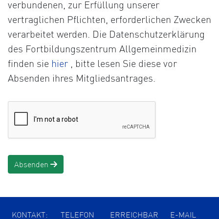
verbundenen, zur Erfüllung unserer
vertraglichen Pflichten, erforderlichen Zwecken
verarbeitet werden. Die Datenschutzerklärung
des Fortbildungszentrum Allgemeinmedizin
Öffnet
finden sie
hier
, bitte lesen Sie diese vor
die
Absenden ihres Mitgliedsantrages.
Datenschutzerklärung
in
einem
neuen
Tab
Absenden
KONTAKT:
TELEFON
ERREICHBAR
E-MAIL