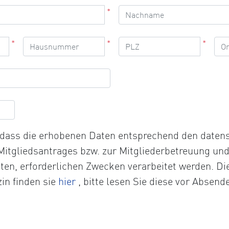
*
*
*
*
, dass die erhobenen Daten entsprechend den date
 Mitgliedsantrages bzw. zur Mitgliederbetreuung un
chten, erforderlichen Zwecken verarbeitet werden. D
Öffnet
in finden sie
hier
, bitte lesen Sie diese vor Absend
die
Datenschutzerklärung
in