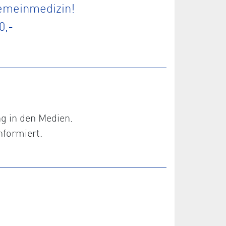
gemeinmedizin!
0,-
ng in den Medien.
nformiert.