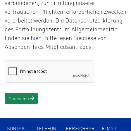
verbundenen, zur Erfüllung unserer
vertraglichen Pflichten, erforderlichen Zwecken
verarbeitet werden. Die Datenschutzerklärung
des Fortbildungszentrum Allgemeinmedizin
Öffnet
finden sie
hier
, bitte lesen Sie diese vor
die
Absenden ihres Mitgliedsantrages.
Datenschutzerklärung
in
einem
neuen
Tab
Absenden
KONTAKT:
TELEFON
ERREICHBAR
E-MAIL