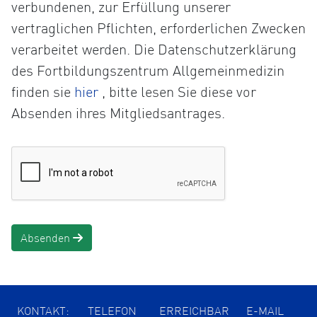
verbundenen, zur Erfüllung unserer
vertraglichen Pflichten, erforderlichen Zwecken
verarbeitet werden. Die Datenschutzerklärung
des Fortbildungszentrum Allgemeinmedizin
Öffnet
finden sie
hier
, bitte lesen Sie diese vor
die
Absenden ihres Mitgliedsantrages.
Datenschutzerklärung
in
einem
neuen
Tab
Absenden
KONTAKT:
TELEFON
ERREICHBAR
E-MAIL