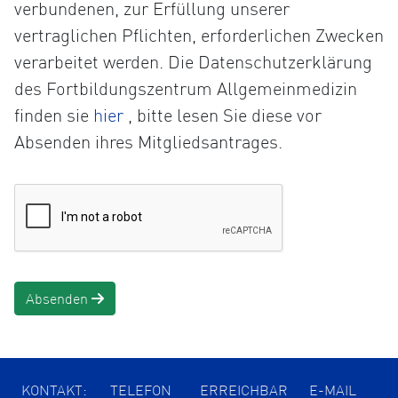
verbundenen, zur Erfüllung unserer
vertraglichen Pflichten, erforderlichen Zwecken
verarbeitet werden. Die Datenschutzerklärung
des Fortbildungszentrum Allgemeinmedizin
Öffnet
finden sie
hier
, bitte lesen Sie diese vor
die
Absenden ihres Mitgliedsantrages.
Datenschutzerklärung
in
einem
neuen
Tab
Absenden
KONTAKT:
TELEFON
ERREICHBAR
E-MAIL