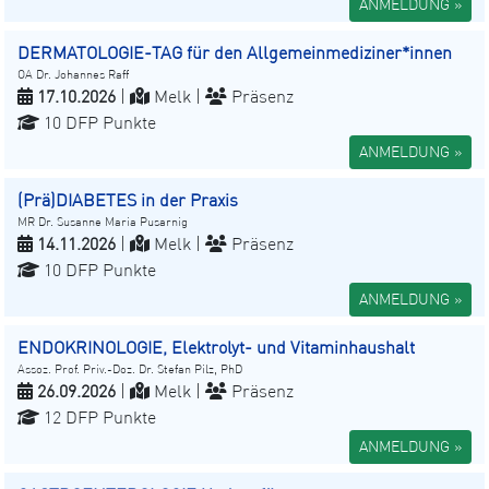
ANMELDUNG »
DERMATOLOGIE-TAG für den Allgemeinmediziner*innen
OA Dr. Johannes Raff
17.10.2026
|
Melk |
Präsenz
10 DFP Punkte
ANMELDUNG »
(Prä)DIABETES in der Praxis
MR Dr. Susanne Maria Pusarnig
14.11.2026
|
Melk |
Präsenz
10 DFP Punkte
ANMELDUNG »
ENDOKRINOLOGIE, Elektrolyt- und Vitaminhaushalt
Assoz. Prof. Priv.-Doz. Dr. Stefan Pilz, PhD
26.09.2026
|
Melk |
Präsenz
12 DFP Punkte
ANMELDUNG »