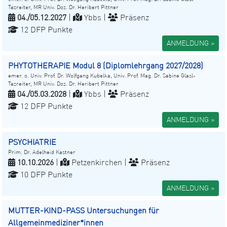
Tazreiter, MR Univ. Doz. Dr. Heribert Pittner
04./05.12.2027
|
Ybbs |
Präsenz
12 DFP Punkte
ANMELDUNG »
PHYTOTHERAPIE Modul 8 (Diplomlehrgang 2027/2028)
emer. o. Univ. Prof. Dr. Wolfgang Kubelka, Univ. Prof. Mag. Dr. Sabine Glasl-
Tazreiter, MR Univ. Doz. Dr. Heribert Pittner
04./05.03.2028
|
Ybbs |
Präsenz
12 DFP Punkte
ANMELDUNG »
PSYCHIATRIE
Prim. Dr. Adelheid Kastner
10.10.2026
|
Petzenkirchen |
Präsenz
10 DFP Punkte
ANMELDUNG »
MUTTER-KIND-PASS Untersuchungen für
Allgemeinmediziner*innen