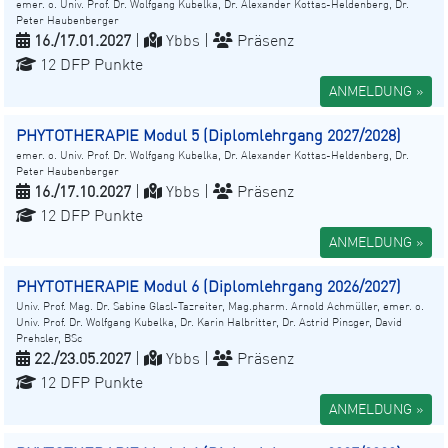
emer. o. Univ. Prof. Dr. Wolfgang Kubelka, Dr. Alexander Kottas-Heldenberg, Dr.
Peter Haubenberger
16./17.01.2027
|
Ybbs |
Präsenz
12 DFP Punkte
ANMELDUNG »
PHYTOTHERAPIE Modul 5 (Diplomlehrgang 2027/2028)
emer. o. Univ. Prof. Dr. Wolfgang Kubelka, Dr. Alexander Kottas-Heldenberg, Dr.
Peter Haubenberger
16./17.10.2027
|
Ybbs |
Präsenz
12 DFP Punkte
ANMELDUNG »
PHYTOTHERAPIE Modul 6 (Diplomlehrgang 2026/2027)
Univ. Prof. Mag. Dr. Sabine Glasl-Tazreiter, Mag.pharm. Arnold Achmüller, emer. o.
Univ. Prof. Dr. Wolfgang Kubelka, Dr. Karin Halbritter, Dr. Astrid Pinsger, David
Prehsler, BSc
22./23.05.2027
|
Ybbs |
Präsenz
12 DFP Punkte
ANMELDUNG »