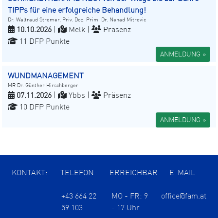
TIPPs für eine erfolgreiche Behandlung!
Dr. Waltraud Stromer, Priv. Doz. Prim. Dr. Nenad Mitrovic
10.10.2026
|
Melk |
Präsenz
11 DFP Punkte
ANMELDUNG »
WUNDMANAGEMENT
MR Dr. Günther Hirschberger
07.11.2026
|
Ybbs |
Präsenz
10 DFP Punkte
ANMELDUNG »
KONTAKT:
TELEFON
ERREICHBAR
E-MAIL
+43 664 22
MO - FR: 9
office@fam.at
59 103
- 17 Uhr