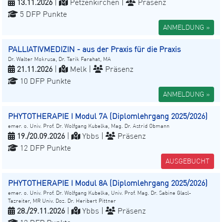
13.11.2026
|
Petzenkirchen |
Präsenz
5 DFP Punkte
ANMELDUNG »
PALLIATIVMEDIZIN - aus der Praxis für die Praxis
Dr. Walter Mokrusa, Dr. Tarik Farahat, MA
21.11.2026
|
Melk |
Präsenz
10 DFP Punkte
ANMELDUNG »
PHYTOTHERAPIE I Modul 7A (Diplomlehrgang 2025/2026)
emer. o. Univ. Prof. Dr. Wolfgang Kubelka, Mag. Dr. Astrid Obmann
19./20.09.2026
|
Ybbs |
Präsenz
12 DFP Punkte
AUSGEBUCHT
PHYTOTHERAPIE I Modul 8A (Diplomlehrgang 2025/2026)
emer. o. Univ. Prof. Dr. Wolfgang Kubelka, Univ. Prof. Mag. Dr. Sabine Glasl-
Tazreiter, MR Univ. Doz. Dr. Heribert Pittner
28./29.11.2026
|
Ybbs |
Präsenz