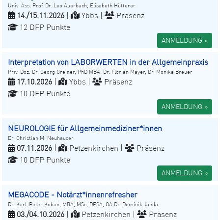
Univ. Ass. Prof. Dr. Leo Auerbach, Elisabeth Hütterer
14./15.11.2026
|
Ybbs |
Präsenz
12 DFP Punkte
ANMELDUNG »
Interpretation von LABORWERTEN in der Allgemeinpraxis
Priv. Doz. Dr. Georg Greiner, PhD MBA, Dr. Florian Mayer, Dr. Monika Breuer
17.10.2026
|
Ybbs |
Präsenz
10 DFP Punkte
ANMELDUNG »
NEUROLOGIE für Allgemeinmediziner*innen
Dr. Christian M. Neuhauser
07.11.2026
|
Petzenkirchen |
Präsenz
10 DFP Punkte
ANMELDUNG »
MEGACODE - Notärzt*innenrefresher
Dr. Karl-Peter Koban, MBA, MSc, DESA, OA Dr. Dominik Janda
03./04.10.2026
|
Petzenkirchen |
Präsenz