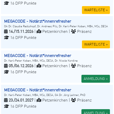
16 DFP Punkte
WARTELISTE »
MEGACODE - Notärzt*innenrefresher
OA Dr. Claudia Radschopf, Dr. Andreas Pils, Dr. Karl-Peter Koban, MBA, MSc, DESA
14./15.11.2026
|
Petzenkirchen |
Präsenz
16 DFP Punkte
WARTELISTE »
MEGACODE - Notärzt*innenrefresher
Dr. Karl-Peter Koban, MBA, MSc, DESA, Dr. Nicole Kordina
05./06.12.2026
|
Petzenkirchen |
Präsenz
16 DFP Punkte
ANMELDUNG »
MEGACODE - Notärzt*innenrefresher
Dr. Karl-Peter Koban, MBA, MSc, DESA, OA Dr. Jörg Leitner, PhD
23./24.01.2027
|
Petzenkirchen |
Präsenz
16 DFP Punkte
ANMELDUNG »