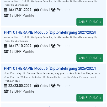
emer. o. Univ. Prof. Dr. Wolfgang Kubelka, Dr. Alexander Kottas-Heldenberg, Dr.
Peter Haubenberger
16./17.01.2027
|
Ybbs |
Präsenz
12 DFP Punkte
ANMELDUNG »
PHYTOTHERAPIE Modul 5 (Diplomlehrgang 2027/2028)
emer. o. Univ. Prof. Dr. Wolfgang Kubelka, Dr. Alexander Kottas-Heldenberg, Dr.
Peter Haubenberger
16./17.10.2027
|
Ybbs |
Präsenz
12 DFP Punkte
ANMELDUNG »
PHYTOTHERAPIE Modul 6 (Diplomlehrgang 2026/2027)
Univ. Prof. Mag. Dr. Sabine Glasl-Tazreiter, Mag.pharm. Arnold Achmüller, emer. o.
Univ. Prof. Dr. Wolfgang Kubelka, Dr. Karin Halbritter, Dr. Astrid Pinsger, David
Prehsler, BSc
22./23.05.2027
|
Ybbs |
Präsenz
12 DFP Punkte
ANMELDUNG »