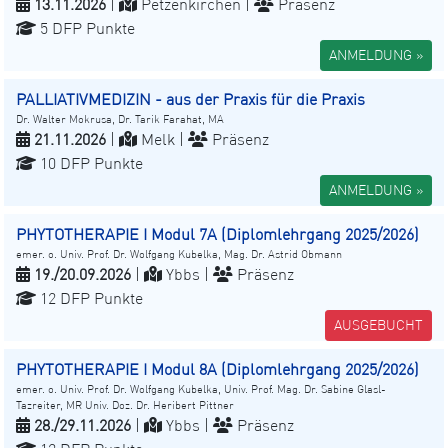
13.11.2026
|
Petzenkirchen |
Präsenz
5 DFP Punkte
ANMELDUNG »
PALLIATIVMEDIZIN - aus der Praxis für die Praxis
Dr. Walter Mokrusa, Dr. Tarik Farahat, MA
21.11.2026
|
Melk |
Präsenz
10 DFP Punkte
ANMELDUNG »
PHYTOTHERAPIE I Modul 7A (Diplomlehrgang 2025/2026)
emer. o. Univ. Prof. Dr. Wolfgang Kubelka, Mag. Dr. Astrid Obmann
19./20.09.2026
|
Ybbs |
Präsenz
12 DFP Punkte
AUSGEBUCHT
PHYTOTHERAPIE I Modul 8A (Diplomlehrgang 2025/2026)
emer. o. Univ. Prof. Dr. Wolfgang Kubelka, Univ. Prof. Mag. Dr. Sabine Glasl-
Tazreiter, MR Univ. Doz. Dr. Heribert Pittner
28./29.11.2026
|
Ybbs |
Präsenz