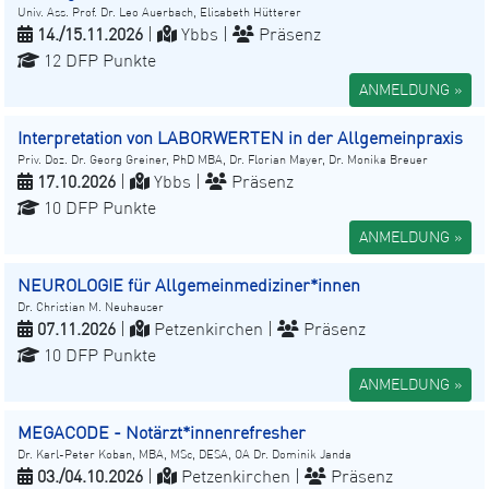
Univ. Ass. Prof. Dr. Leo Auerbach, Elisabeth Hütterer
14./15.11.2026
|
Ybbs |
Präsenz
12 DFP Punkte
ANMELDUNG »
Interpretation von LABORWERTEN in der Allgemeinpraxis
Priv. Doz. Dr. Georg Greiner, PhD MBA, Dr. Florian Mayer, Dr. Monika Breuer
17.10.2026
|
Ybbs |
Präsenz
10 DFP Punkte
ANMELDUNG »
NEUROLOGIE für Allgemeinmediziner*innen
Dr. Christian M. Neuhauser
07.11.2026
|
Petzenkirchen |
Präsenz
10 DFP Punkte
ANMELDUNG »
MEGACODE - Notärzt*innenrefresher
Dr. Karl-Peter Koban, MBA, MSc, DESA, OA Dr. Dominik Janda
03./04.10.2026
|
Petzenkirchen |
Präsenz