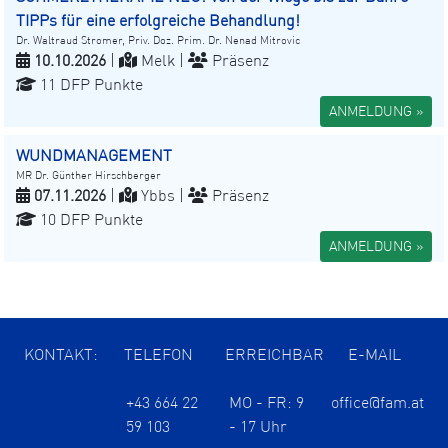
TIPPs für eine erfolgreiche Behandlung!
Dr. Waltraud Stromer, Priv. Doz. Prim. Dr. Nenad Mitrovic
10.10.2026
|
Melk |
Präsenz
11 DFP Punkte
ANMELDUNG »
WUNDMANAGEMENT
MR Dr. Günther Hirschberger
07.11.2026
|
Ybbs |
Präsenz
10 DFP Punkte
ANMELDUNG »
KONTAKT:
TELEFON
ERREICHBAR
E-MAIL
+43 664 22
MO - FR: 9
office@fam.at
59 103
- 17 Uhr