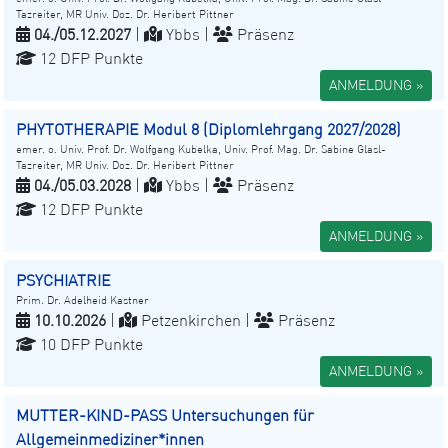
Tazreiter, MR Univ. Doz. Dr. Heribert Pittner
04./05.12.2027
|
Ybbs |
Präsenz
12 DFP Punkte
ANMELDUNG »
PHYTOTHERAPIE Modul 8 (Diplomlehrgang 2027/2028)
emer. o. Univ. Prof. Dr. Wolfgang Kubelka, Univ. Prof. Mag. Dr. Sabine Glasl-
Tazreiter, MR Univ. Doz. Dr. Heribert Pittner
04./05.03.2028
|
Ybbs |
Präsenz
12 DFP Punkte
ANMELDUNG »
PSYCHIATRIE
Prim. Dr. Adelheid Kastner
10.10.2026
|
Petzenkirchen |
Präsenz
10 DFP Punkte
ANMELDUNG »
MUTTER-KIND-PASS Untersuchungen für
Allgemeinmediziner*innen