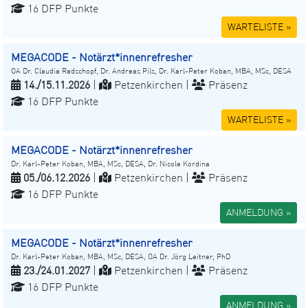
16 DFP Punkte
WARTELISTE »
MEGACODE - Notärzt*innenrefresher
OA Dr. Claudia Radschopf, Dr. Andreas Pils, Dr. Karl-Peter Koban, MBA, MSc, DESA
14./15.11.2026
|
Petzenkirchen |
Präsenz
16 DFP Punkte
WARTELISTE »
MEGACODE - Notärzt*innenrefresher
Dr. Karl-Peter Koban, MBA, MSc, DESA, Dr. Nicole Kordina
05./06.12.2026
|
Petzenkirchen |
Präsenz
16 DFP Punkte
ANMELDUNG »
MEGACODE - Notärzt*innenrefresher
Dr. Karl-Peter Koban, MBA, MSc, DESA, OA Dr. Jörg Leitner, PhD
23./24.01.2027
|
Petzenkirchen |
Präsenz
16 DFP Punkte
ANMELDUNG »