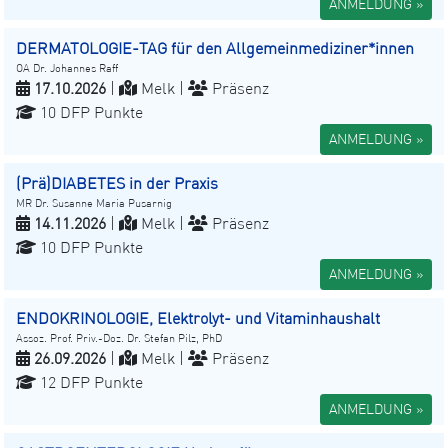
ANMELDUNG »
DERMATOLOGIE-TAG für den Allgemeinmediziner*innen
OA Dr. Johannes Raff
17.10.2026
|
Melk |
Präsenz
10 DFP Punkte
ANMELDUNG »
(Prä)DIABETES in der Praxis
MR Dr. Susanne Maria Pusarnig
14.11.2026
|
Melk |
Präsenz
10 DFP Punkte
ANMELDUNG »
ENDOKRINOLOGIE, Elektrolyt- und Vitaminhaushalt
Assoz. Prof. Priv.-Doz. Dr. Stefan Pilz, PhD
26.09.2026
|
Melk |
Präsenz
12 DFP Punkte
ANMELDUNG »