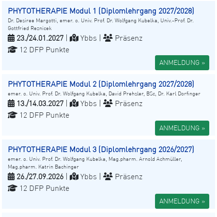
PHYTOTHERAPIE Modul 1 (Diplomlehrgang 2027/2028)
Dr. Desiree Margotti, emer. o. Univ. Prof. Dr. Wolfgang Kubelka, Univ.-Prof. Dr.
Gottfried Reznicek
23./24.01.2027
|
Ybbs |
Präsenz
12 DFP Punkte
ANMELDUNG »
PHYTOTHERAPIE Modul 2 (Diplomlehrgang 2027/2028)
emer. o. Univ. Prof. Dr. Wolfgang Kubelka, David Prehsler, BSc, Dr. Karl Dorfinger
13./14.03.2027
|
Ybbs |
Präsenz
12 DFP Punkte
ANMELDUNG »
PHYTOTHERAPIE Modul 3 (Diplomlehrgang 2026/2027)
emer. o. Univ. Prof. Dr. Wolfgang Kubelka, Mag.pharm. Arnold Achmüller,
Mag.pharm. Katrin Bachinger
26./27.09.2026
|
Ybbs |
Präsenz
12 DFP Punkte
ANMELDUNG »