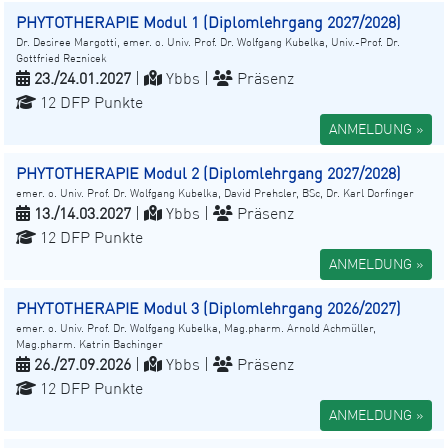
PHYTOTHERAPIE Modul 1 (Diplomlehrgang 2027/2028)
Dr. Desiree Margotti, emer. o. Univ. Prof. Dr. Wolfgang Kubelka, Univ.-Prof. Dr.
Gottfried Reznicek
23./24.01.2027
|
Ybbs |
Präsenz
12 DFP Punkte
ANMELDUNG »
PHYTOTHERAPIE Modul 2 (Diplomlehrgang 2027/2028)
emer. o. Univ. Prof. Dr. Wolfgang Kubelka, David Prehsler, BSc, Dr. Karl Dorfinger
13./14.03.2027
|
Ybbs |
Präsenz
12 DFP Punkte
ANMELDUNG »
PHYTOTHERAPIE Modul 3 (Diplomlehrgang 2026/2027)
emer. o. Univ. Prof. Dr. Wolfgang Kubelka, Mag.pharm. Arnold Achmüller,
Mag.pharm. Katrin Bachinger
26./27.09.2026
|
Ybbs |
Präsenz
12 DFP Punkte
ANMELDUNG »