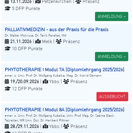
13.11.2026
|
Petzenkirchen |
Präsenz
5 DFP Punkte
ANMELDUNG »
PALLIATIVMEDIZIN - aus der Praxis für die Praxis
Dr. Walter Mokrusa, Dr. Tarik Farahat, MA
21.11.2026
|
Melk |
Präsenz
10 DFP Punkte
ANMELDUNG »
PHYTOTHERAPIE I Modul 7A (Diplomlehrgang 2025/2026)
emer. o. Univ. Prof. Dr. Wolfgang Kubelka, Mag. Dr. Astrid Obmann
19./20.09.2026
|
Ybbs |
Präsenz
12 DFP Punkte
AUSGEBUCHT
PHYTOTHERAPIE I Modul 8A (Diplomlehrgang 2025/2026)
emer. o. Univ. Prof. Dr. Wolfgang Kubelka, Univ. Prof. Mag. Dr. Sabine Glasl-
Tazreiter, MR Univ. Doz. Dr. Heribert Pittner
28./29.11.2026
|
Ybbs |
Präsenz