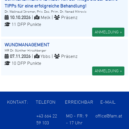
TIPPs für eine erfolgreiche Behandlung!
Dr. Waltraud Stromer, Priv. Doz. Prim. Dr. Nenad Mitrovic
10.10.2026
|
Melk |
Präsenz
11 DFP Punkte
ANMELDUNG »
WUNDMANAGEMENT
MR Dr. Günther Hirschberger
07.11.2026
|
Ybbs |
Präsenz
10 DFP Punkte
ANMELDUNG »
KONTAKT:
TELEFON
ERREICHBAR
E-MAIL
+43 664 22
MO - FR: 9
office@fam.at
59 103
- 17 Uhr