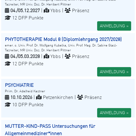
Tazreiter, MR Univ. Doz. Dr. Heribert Pittner
04./05.12.2027
|
Ybbs |
Präsenz
12 DFP Punkte
ANMELDUNG »
PHYTOTHERAPIE Modul 8 (Diplomlehrgang 2027/2028)
emer. o. Univ. Prof. Dr. Wolfgang Kubelka, Univ. Prof. Mag. Dr. Sabine Glasl-
Tazreiter, MR Univ. Doz. Dr. Heribert Pittner
04./05.03.2028
|
Ybbs |
Präsenz
12 DFP Punkte
ANMELDUNG »
PSYCHIATRIE
Prim. Dr. Adelheid Kastner
10.10.2026
|
Petzenkirchen |
Präsenz
10 DFP Punkte
ANMELDUNG »
MUTTER-KIND-PASS Untersuchungen für
Allgemeinmediziner*innen