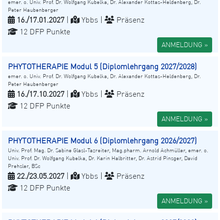
emer. o. Univ. Prof. Dr. Wolfgang Kubelka, Dr. Alexander Kottas-Heldenberg, Dr.
Peter Haubenberger
16./17.01.2027
|
Ybbs |
Präsenz
12 DFP Punkte
ANMELDUNG »
PHYTOTHERAPIE Modul 5 (Diplomlehrgang 2027/2028)
emer. o. Univ. Prof. Dr. Wolfgang Kubelka, Dr. Alexander Kottas-Heldenberg, Dr.
Peter Haubenberger
16./17.10.2027
|
Ybbs |
Präsenz
12 DFP Punkte
ANMELDUNG »
PHYTOTHERAPIE Modul 6 (Diplomlehrgang 2026/2027)
Univ. Prof. Mag. Dr. Sabine Glasl-Tazreiter, Mag.pharm. Arnold Achmüller, emer. o.
Univ. Prof. Dr. Wolfgang Kubelka, Dr. Karin Halbritter, Dr. Astrid Pinsger, David
Prehsler, BSc
22./23.05.2027
|
Ybbs |
Präsenz
12 DFP Punkte
ANMELDUNG »