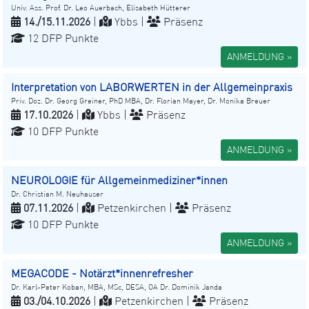
Univ. Ass. Prof. Dr. Leo Auerbach, Elisabeth Hütterer
14./15.11.2026
|
Ybbs |
Präsenz
12 DFP Punkte
ANMELDUNG »
Interpretation von LABORWERTEN in der Allgemeinpraxis
Priv. Doz. Dr. Georg Greiner, PhD MBA, Dr. Florian Mayer, Dr. Monika Breuer
17.10.2026
|
Ybbs |
Präsenz
10 DFP Punkte
ANMELDUNG »
NEUROLOGIE für Allgemeinmediziner*innen
Dr. Christian M. Neuhauser
07.11.2026
|
Petzenkirchen |
Präsenz
10 DFP Punkte
ANMELDUNG »
MEGACODE - Notärzt*innenrefresher
Dr. Karl-Peter Koban, MBA, MSc, DESA, OA Dr. Dominik Janda
03./04.10.2026
|
Petzenkirchen |
Präsenz