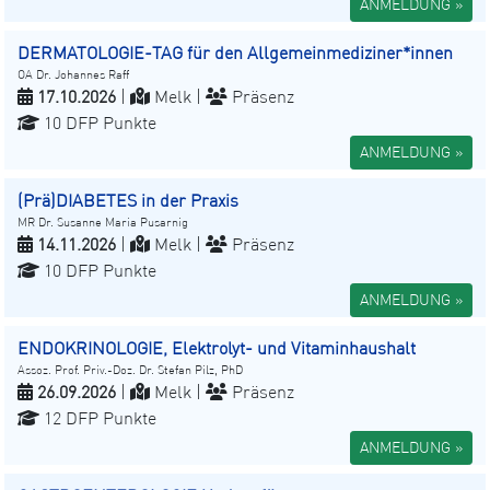
ANMELDUNG »
DERMATOLOGIE-TAG für den Allgemeinmediziner*innen
OA Dr. Johannes Raff
17.10.2026
|
Melk |
Präsenz
10 DFP Punkte
ANMELDUNG »
(Prä)DIABETES in der Praxis
MR Dr. Susanne Maria Pusarnig
14.11.2026
|
Melk |
Präsenz
10 DFP Punkte
ANMELDUNG »
ENDOKRINOLOGIE, Elektrolyt- und Vitaminhaushalt
Assoz. Prof. Priv.-Doz. Dr. Stefan Pilz, PhD
26.09.2026
|
Melk |
Präsenz
12 DFP Punkte
ANMELDUNG »