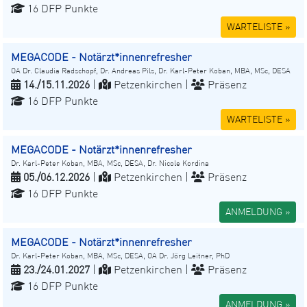
16 DFP Punkte
WARTELISTE »
MEGACODE - Notärzt*innenrefresher
OA Dr. Claudia Radschopf, Dr. Andreas Pils, Dr. Karl-Peter Koban, MBA, MSc, DESA
14./15.11.2026
|
Petzenkirchen |
Präsenz
16 DFP Punkte
WARTELISTE »
MEGACODE - Notärzt*innenrefresher
Dr. Karl-Peter Koban, MBA, MSc, DESA, Dr. Nicole Kordina
05./06.12.2026
|
Petzenkirchen |
Präsenz
16 DFP Punkte
ANMELDUNG »
MEGACODE - Notärzt*innenrefresher
Dr. Karl-Peter Koban, MBA, MSc, DESA, OA Dr. Jörg Leitner, PhD
23./24.01.2027
|
Petzenkirchen |
Präsenz
16 DFP Punkte
ANMELDUNG »