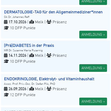
ANMELDUNG »
DERMATOLOGIE-TAG für den Allgemeinmediziner*innen
OA Dr. Johannes Raff
17.10.2026
|
Melk |
Präsenz
10 DFP Punkte
ANMELDUNG »
(Prä)DIABETES in der Praxis
MR Dr. Susanne Maria Pusarnig
14.11.2026
|
Melk |
Präsenz
10 DFP Punkte
ANMELDUNG »
ENDOKRINOLOGIE, Elektrolyt- und Vitaminhaushalt
Assoz. Prof. Priv.-Doz. Dr. Stefan Pilz, PhD
26.09.2026
|
Melk |
Präsenz
12 DFP Punkte
ANMELDUNG »