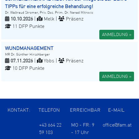
TIPPs für eine erfolgreiche Behandlung!
Dr. Waltraud Stromer, Priv. Doz. Prim. Dr. Nenad Mitrovic
10.10.2026
|
Melk |
Präsenz
11 DFP Punkte
ANMELDUNG »
WUNDMANAGEMENT
MR Dr. Günther Hirschberger
07.11.2026
|
Ybbs |
Präsenz
10 DFP Punkte
ANMELDUNG »
KONTAKT:
TELEFON
ERREICHBAR
E-MAIL
+43 664 22
MO - FR: 9
office@fam.at
59 103
- 17 Uhr