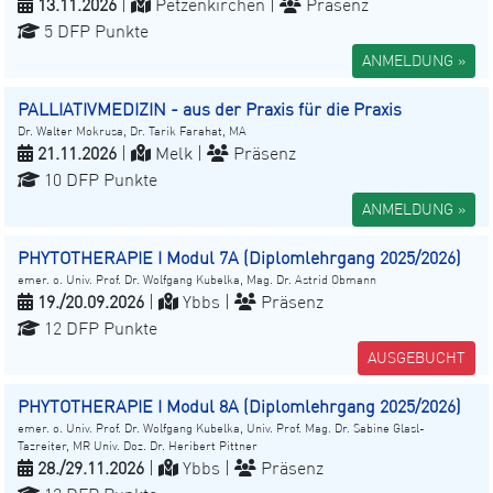
13.11.2026
|
Petzenkirchen |
Präsenz
5 DFP Punkte
ANMELDUNG »
PALLIATIVMEDIZIN - aus der Praxis für die Praxis
Dr. Walter Mokrusa, Dr. Tarik Farahat, MA
21.11.2026
|
Melk |
Präsenz
10 DFP Punkte
ANMELDUNG »
PHYTOTHERAPIE I Modul 7A (Diplomlehrgang 2025/2026)
emer. o. Univ. Prof. Dr. Wolfgang Kubelka, Mag. Dr. Astrid Obmann
19./20.09.2026
|
Ybbs |
Präsenz
12 DFP Punkte
AUSGEBUCHT
PHYTOTHERAPIE I Modul 8A (Diplomlehrgang 2025/2026)
emer. o. Univ. Prof. Dr. Wolfgang Kubelka, Univ. Prof. Mag. Dr. Sabine Glasl-
Tazreiter, MR Univ. Doz. Dr. Heribert Pittner
28./29.11.2026
|
Ybbs |
Präsenz