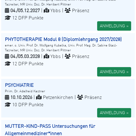
Tazreiter, MR Univ. Doz. Dr. Heribert Pittner
04./05.12.2027
|
Ybbs |
Präsenz
12 DFP Punkte
ANMELDUNG »
PHYTOTHERAPIE Modul 8 (Diplomlehrgang 2027/2028)
emer. o. Univ. Prof. Dr. Wolfgang Kubelka, Univ. Prof. Mag. Dr. Sabine Glasl-
Tazreiter, MR Univ. Doz. Dr. Heribert Pittner
04./05.03.2028
|
Ybbs |
Präsenz
12 DFP Punkte
ANMELDUNG »
PSYCHIATRIE
Prim. Dr. Adelheid Kastner
10.10.2026
|
Petzenkirchen |
Präsenz
10 DFP Punkte
ANMELDUNG »
MUTTER-KIND-PASS Untersuchungen für
Allgemeinmediziner*innen