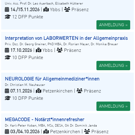
Univ. Ass. Prof. Dr. Leo Auerbach, Elisabeth Hütterer
14./15.11.2026
|
Ybbs |
Präsenz
12 DFP Punkte
ANMELDUNG »
Interpretation von LABORWERTEN in der Allgemeinpraxis
Priv. Doz. Dr. Georg Greiner, PhD MBA, Dr. Florian Mayer, Dr. Monika Breuer
17.10.2026
|
Ybbs |
Präsenz
10 DFP Punkte
ANMELDUNG »
NEUROLOGIE für Allgemeinmediziner*innen
Dr. Christian M. Neuhauser
07.11.2026
|
Petzenkirchen |
Präsenz
10 DFP Punkte
ANMELDUNG »
MEGACODE - Notärzt*innenrefresher
Dr. Karl-Peter Koban, MBA, MSc, DESA, OA Dr. Dominik Janda
03./04.10.2026
|
Petzenkirchen |
Präsenz