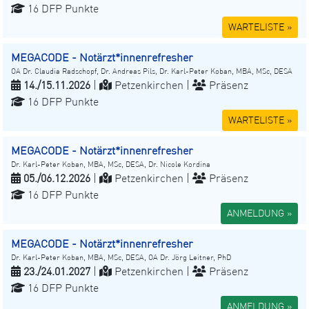
16 DFP Punkte
WARTELISTE »
MEGACODE - Notärzt*innenrefresher
OA Dr. Claudia Radschopf, Dr. Andreas Pils, Dr. Karl-Peter Koban, MBA, MSc, DESA
14./15.11.2026
|
Petzenkirchen |
Präsenz
16 DFP Punkte
WARTELISTE »
MEGACODE - Notärzt*innenrefresher
Dr. Karl-Peter Koban, MBA, MSc, DESA, Dr. Nicole Kordina
05./06.12.2026
|
Petzenkirchen |
Präsenz
16 DFP Punkte
ANMELDUNG »
MEGACODE - Notärzt*innenrefresher
Dr. Karl-Peter Koban, MBA, MSc, DESA, OA Dr. Jörg Leitner, PhD
23./24.01.2027
|
Petzenkirchen |
Präsenz
16 DFP Punkte
ANMELDUNG »