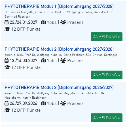
PHYTOTHERAPIE Modul 1 (Diplomlehrgang 2027/2028)
Dr. Desiree Margotti, emer. o. Univ. Prof. Dr. Wolfgang Kubelka, Univ.-Prof. Dr.
Gottfried Reznicek
23./24.01.2027
|
Ybbs |
Präsenz
12 DFP Punkte
ANMELDUNG »
PHYTOTHERAPIE Modul 2 (Diplomlehrgang 2027/2028)
emer. o. Univ. Prof. Dr. Wolfgang Kubelka, David Prehsler, BSc, Dr. Karl Dorfinger
13./14.03.2027
|
Ybbs |
Präsenz
12 DFP Punkte
ANMELDUNG »
PHYTOTHERAPIE Modul 3 (Diplomlehrgang 2026/2027)
emer. o. Univ. Prof. Dr. Wolfgang Kubelka, Mag.pharm. Arnold Achmüller,
Mag.pharm. Katrin Bachinger
26./27.09.2026
|
Ybbs |
Präsenz
12 DFP Punkte
ANMELDUNG »