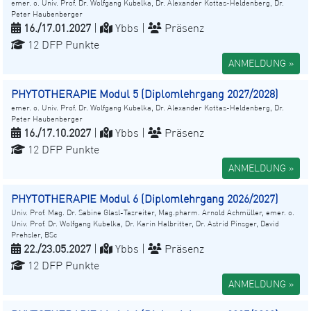
emer. o. Univ. Prof. Dr. Wolfgang Kubelka, Dr. Alexander Kottas-Heldenberg, Dr.
Peter Haubenberger
16./17.01.2027
|
Ybbs |
Präsenz
12 DFP Punkte
ANMELDUNG »
PHYTOTHERAPIE Modul 5 (Diplomlehrgang 2027/2028)
emer. o. Univ. Prof. Dr. Wolfgang Kubelka, Dr. Alexander Kottas-Heldenberg, Dr.
Peter Haubenberger
16./17.10.2027
|
Ybbs |
Präsenz
12 DFP Punkte
ANMELDUNG »
PHYTOTHERAPIE Modul 6 (Diplomlehrgang 2026/2027)
Univ. Prof. Mag. Dr. Sabine Glasl-Tazreiter, Mag.pharm. Arnold Achmüller, emer. o.
Univ. Prof. Dr. Wolfgang Kubelka, Dr. Karin Halbritter, Dr. Astrid Pinsger, David
Prehsler, BSc
22./23.05.2027
|
Ybbs |
Präsenz
12 DFP Punkte
ANMELDUNG »