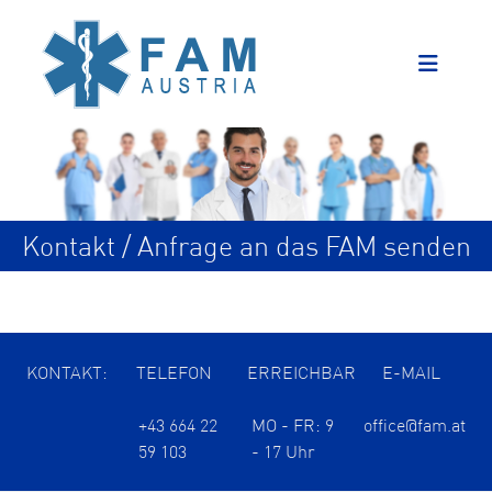
Kontakt / Anfrage an das FAM senden
KONTAKT:
TELEFON
ERREICHBAR
E-MAIL
+43 664 22
MO - FR: 9
office@fam.at
59 103
- 17 Uhr