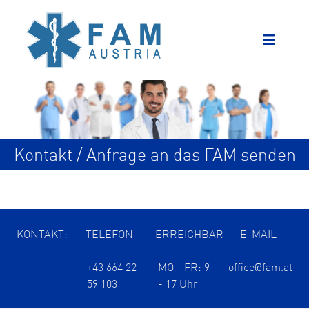
Kontakt / Anfrage an das FAM senden
KONTAKT:
TELEFON
ERREICHBAR
E-MAIL
+43 664 22
MO - FR: 9
office@fam.at
59 103
- 17 Uhr