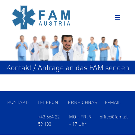
Kontakt / Anfrage an das FAM senden
KONTAKT:
TELEFON
ERREICHBAR
E-MAIL
+43 664 22
MO - FR: 9
office@fam.at
59 103
- 17 Uhr