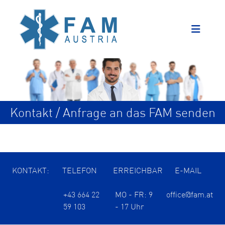
Kontakt / Anfrage an das FAM senden
KONTAKT:
TELEFON
ERREICHBAR
E-MAIL
+43 664 22
MO - FR: 9
office@fam.at
59 103
- 17 Uhr