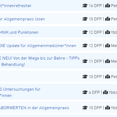
t*innenrefresher
16 DFP |
Pet
r Allgemeinpraxis lösen
10 DFP |
Pet
NIK und Punktionen
12 DFP |
Ybb
 Update für Allgemeinmediziner*innen
12 DFP |
Mel
EU! Von der Wiege bis zur Bahre - TIPPs
11 DFP |
Mel
he Behandlung!
10 DFP |
Pet
 Untersuchungen für
4 DFP |
Ybbs
*innen
 LABORWERTEN in der Allgemeinpraxis
10 DFP |
Ybb