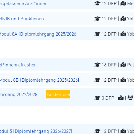
ergelassene Ärzt*innen
12 DFP |
Mel
NIK und Punktionen
12 DFP |
Ybb
dul 8A (Diplomlehrgang 2025/2026)
12 DFP |
Ybb
t*innenrefresher
16 DFP |
Pet
odul 8B (Diplomlehrgang 2025/2026)
12 DFP |
Ybb
hrgang 2027/2028
Kostenlose
0 DFP |
|
ul 5 (Diplomlehrgang 2026/2027)
12 DFP |
Ybb