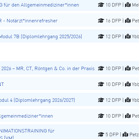
für den Allgemeinmediziner*innen
10 DFP |
Mel
 Notärzt*innenrefresher
16 DFP |
Pet
odul 7B (Diplomlehrgang 2025/2026)
12 DFP |
Ybb
026 – MR, CT, Röntgen & Co. in der Praxis
10 DFP |
Pet
NT
10 DFP |
Ybb
ul 4 (Diplomlehrgang 2026/2027)
12 DFP |
Ybb
lgemeinmediziner*innen
10 DFP |
Pet
NIMATIONSTRAINING für
5 DFP |
Petz
S [VM]