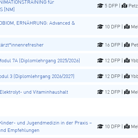
NIMATIONSTRAINING für
5 DFP |
Petz
S [NM]
OBIOM, ERNÄHRUNG: Advanced &
10 DFP |
Mel
rzt*innenrefresher
16 DFP |
Pet
dul 7A (Diplomlehrgang 2025/2026)
12 DFP |
Ybb
ul 3 (Diplomlehrgang 2026/2027)
12 DFP |
Ybb
ektrolyt- und Vitaminhaushalt
12 DFP |
Mel
inder- und Jugendmedizin in der Praxis –
10 DFP |
Mel
 und Empfehlungen