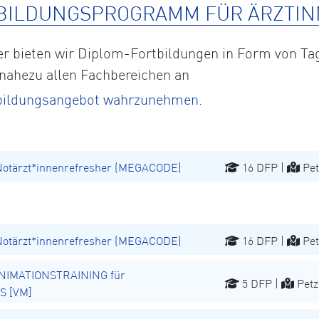
BILDUNGSPROGRAMM FÜR ÄRZTIN
eter bieten wir Diplom-Fortbildungen in Form von
 nahezu allen Fachbereichen an
rtbildungsangebot wahrzunehmen.
Notärzt*innenrefresher (MEGACODE)
16 DFP |
Pet
Notärzt*innenrefresher (MEGACODE)
16 DFP |
Pet
NIMATIONSTRAINING für
5 DFP |
Petz
S [VM]