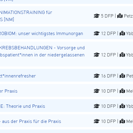
NIMATIONSTRAINING für
5 DFP |
Petz
S [NM]
BIOM: unser wichtigstes Immunorgan
12 DFP |
Ybb
REBSBEHANDLUNGEN - Vorsorge und
spatient*innen in der niedergelassenen
12 DFP |
Ybb
t*innenrefresher
16 DFP |
Pet
r Praxis
10 DFP |
Mel
E: Theorie und Praxis
10 DFP |
Ybb
aus der Praxis für die Praxis
10 DFP |
Mel