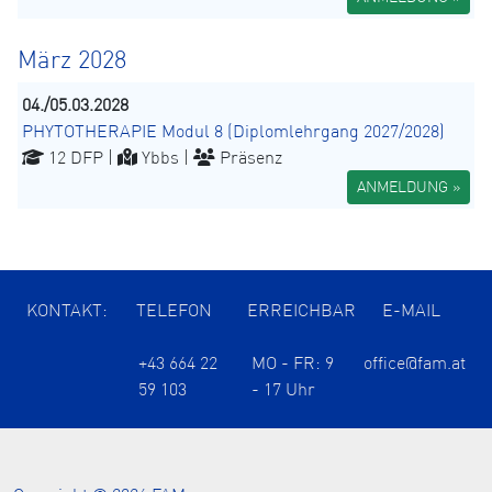
März 2028
04./05.03.2028
PHYTOTHERAPIE Modul 8 (Diplomlehrgang 2027/2028)
12 DFP |
Ybbs |
Präsenz
ANMELDUNG »
KONTAKT:
TELEFON
ERREICHBAR
E-MAIL
+43 664 22
MO - FR: 9
office@fam.at
59 103
- 17 Uhr