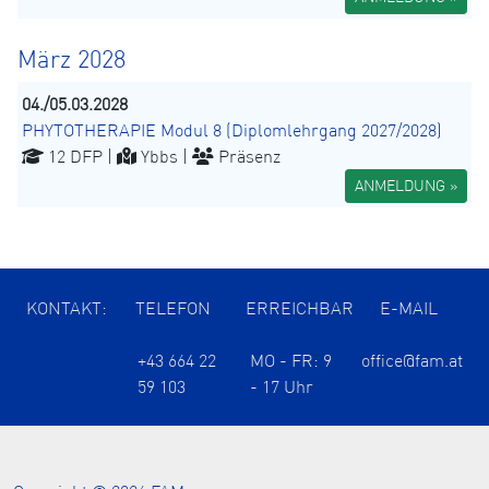
März 2028
04./05.03.2028
PHYTOTHERAPIE Modul 8 (Diplomlehrgang 2027/2028)
12 DFP |
Ybbs |
Präsenz
ANMELDUNG »
KONTAKT:
TELEFON
ERREICHBAR
E-MAIL
+43 664 22
MO - FR: 9
office@fam.at
59 103
- 17 Uhr