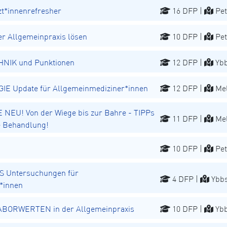
t*innenrefresher
16 DFP |
Pet
r Allgemeinpraxis lösen
10 DFP |
Pet
NIK und Punktionen
12 DFP |
Ybb
 Update für Allgemeinmediziner*innen
12 DFP |
Mel
EU! Von der Wiege bis zur Bahre - TIPPs
11 DFP |
Mel
he Behandlung!
10 DFP |
Pet
 Untersuchungen für
4 DFP |
Ybbs
*innen
 LABORWERTEN in der Allgemeinpraxis
10 DFP |
Ybb