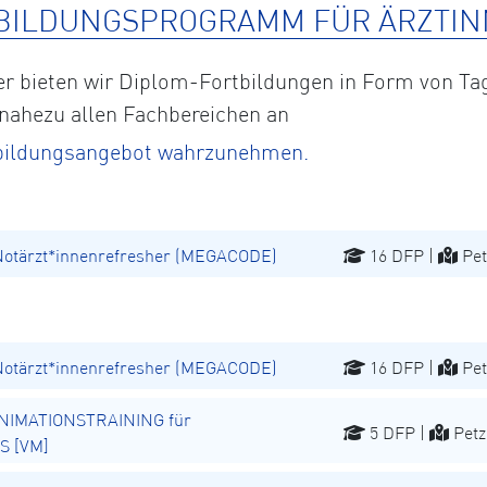
BILDUNGSPROGRAMM FÜR ÄRZTIN
eter bieten wir Diplom-Fortbildungen in Form von
 nahezu allen Fachbereichen an
rtbildungsangebot wahrzunehmen.
Notärzt*innenrefresher (MEGACODE)
16 DFP |
Pet
Notärzt*innenrefresher (MEGACODE)
16 DFP |
Pet
NIMATIONSTRAINING für
5 DFP |
Petz
S [VM]