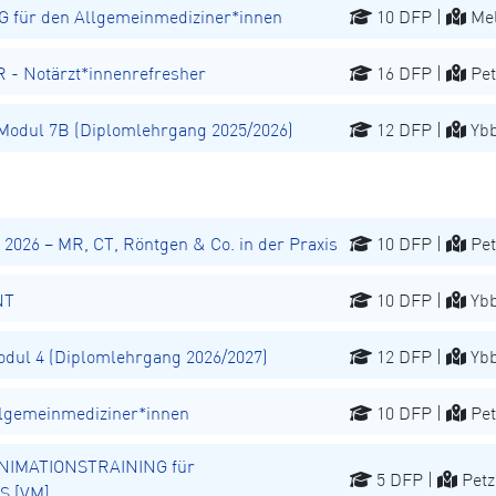
für den Allgemeinmediziner*innen
10 DFP |
Mel
 Notärzt*innenrefresher
16 DFP |
Pet
odul 7B (Diplomlehrgang 2025/2026)
12 DFP |
Ybb
026 – MR, CT, Röntgen & Co. in der Praxis
10 DFP |
Pet
NT
10 DFP |
Ybb
ul 4 (Diplomlehrgang 2026/2027)
12 DFP |
Ybb
lgemeinmediziner*innen
10 DFP |
Pet
NIMATIONSTRAINING für
5 DFP |
Petz
S [VM]