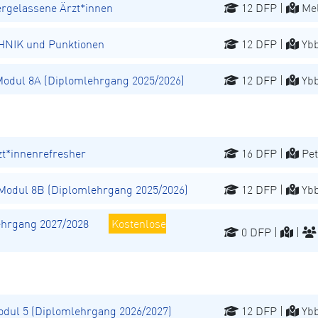
ergelassene Ärzt*innen
12 DFP |
Mel
NIK und Punktionen
12 DFP |
Ybb
dul 8A (Diplomlehrgang 2025/2026)
12 DFP |
Ybb
t*innenrefresher
16 DFP |
Pet
odul 8B (Diplomlehrgang 2025/2026)
12 DFP |
Ybb
hrgang 2027/2028
Kostenlose
0 DFP |
|
ul 5 (Diplomlehrgang 2026/2027)
12 DFP |
Ybb