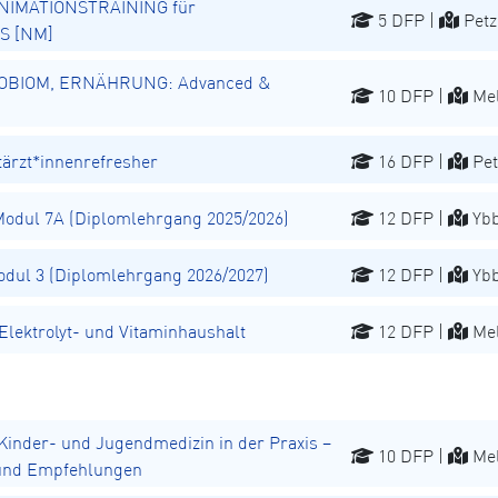
NIMATIONSTRAINING für
5 DFP |
Petz
S [NM]
OBIOM, ERNÄHRUNG: Advanced &
10 DFP |
Mel
rzt*innenrefresher
16 DFP |
Pet
dul 7A (Diplomlehrgang 2025/2026)
12 DFP |
Ybb
ul 3 (Diplomlehrgang 2026/2027)
12 DFP |
Ybb
ektrolyt- und Vitaminhaushalt
12 DFP |
Mel
inder- und Jugendmedizin in der Praxis –
10 DFP |
Mel
 und Empfehlungen