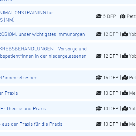
NIMATIONSTRAINING für
5 DFP |
Petz
S [NM]
BIOM: unser wichtigstes Immunorgan
12 DFP |
Ybb
REBSBEHANDLUNGEN - Vorsorge und
spatient*innen in der niedergelassenen
12 DFP |
Ybb
t*innenrefresher
16 DFP |
Pet
r Praxis
10 DFP |
Mel
E: Theorie und Praxis
10 DFP |
Ybb
aus der Praxis für die Praxis
10 DFP |
Mel