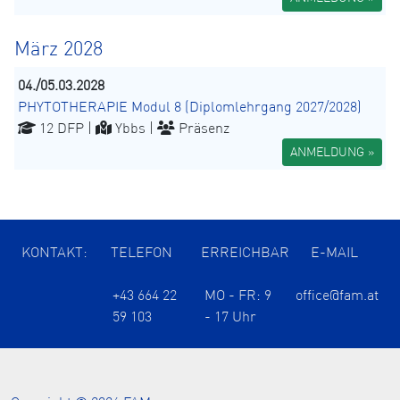
März 2028
04./05.03.2028
PHYTOTHERAPIE Modul 8 (Diplomlehrgang 2027/2028)
12 DFP |
Ybbs |
Präsenz
ANMELDUNG »
KONTAKT:
TELEFON
ERREICHBAR
E-MAIL
+43 664 22
MO - FR: 9
office@fam.at
59 103
- 17 Uhr