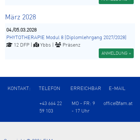
März 2028
04./05.03.2028
PHYTOTHERAPIE Modul 8 (Diplomlehrgang 2027/2028)
12 DFP |
Ybbs |
Präsenz
ANMELDUNG »
KONTAKT:
TELEFON
ERREICHBAR
E-MAIL
+43 664 22
MO - FR: 9
office@fam.at
59 103
- 17 Uhr