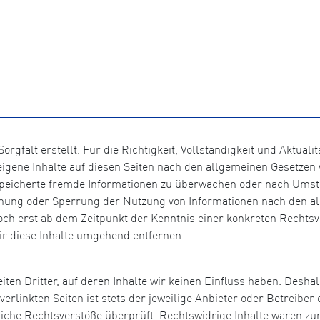
orgfalt erstellt. Für die Richtigkeit, Vollständigkeit und Aktual
igene Inhalte auf diesen Seiten nach den allgemeinen Gesetzen v
gespeicherte fremde Informationen zu überwachen oder nach Umst
ernung oder Sperrung der Nutzung von Informationen nach den a
doch erst ab dem Zeitpunkt der Kenntnis einer konkreten Recht
r diese Inhalte umgehend entfernen.
ten Dritter, auf deren Inhalte wir keinen Einfluss haben. Desha
rlinkten Seiten ist stets der jeweilige Anbieter oder Betreiber d
che Rechtsverstöße überprüft. Rechtswidrige Inhalte waren zum