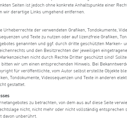
inkten Seiten ist jedoch ohne konkrete Anhaltspunkte einer Rech
 wir derartige Links umgehend entfernen.
n die Urheberrechte der verwendeten Grafiken, Tondokumente, Vi
osequenzen und Texte zu nutzen oder auf lizenzfreie Grafiken, 
angebotes genannten und ggf. durch dritte geschützten Marken-
ichenrechts und den Besitzrechten der jeweiligen eingetragene
Markenzeichen nicht durch Rechte Dritter geschützt sind! Sollte
bitten wir um einen entsprechenden Hinweis. Bei Bekanntwerd
ight für veröffentlichte, vom Autor selbst erstellte Objekte blei
iken, Tondokumente, Videosequenzen und Texte in anderen elekt
ht gestattet.
usses
ernetangebotes zu betrachten, von dem aus auf diese Seite verwi
htslage nicht, nicht mehr oder nicht vollständig entsprechen so
it davon unberührt.