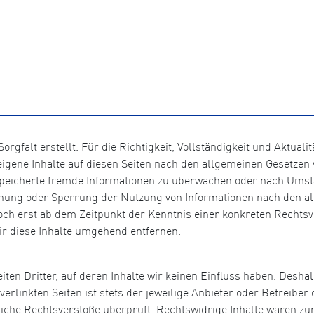
orgfalt erstellt. Für die Richtigkeit, Vollständigkeit und Aktual
igene Inhalte auf diesen Seiten nach den allgemeinen Gesetzen v
gespeicherte fremde Informationen zu überwachen oder nach Umst
ernung oder Sperrung der Nutzung von Informationen nach den a
doch erst ab dem Zeitpunkt der Kenntnis einer konkreten Recht
r diese Inhalte umgehend entfernen.
ten Dritter, auf deren Inhalte wir keinen Einfluss haben. Desha
rlinkten Seiten ist stets der jeweilige Anbieter oder Betreiber d
che Rechtsverstöße überprüft. Rechtswidrige Inhalte waren zum