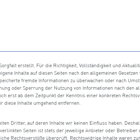
orgfalt erstellt. Für die Richtigkeit, Vollständigkeit und Aktual
igene Inhalte auf diesen Seiten nach den allgemeinen Gesetzen v
gespeicherte fremde Informationen zu überwachen oder nach Umst
ernung oder Sperrung der Nutzung von Informationen nach den a
doch erst ab dem Zeitpunkt der Kenntnis einer konkreten Recht
r diese Inhalte umgehend entfernen.
ten Dritter, auf deren Inhalte wir keinen Einfluss haben. Desha
rlinkten Seiten ist stets der jeweilige Anbieter oder Betreiber d
che Rechtsverstöße überprüft. Rechtswidrige Inhalte waren zum