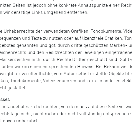
inkten Seiten ist jedoch ohne konkrete Anhaltspunkte einer Rech
 wir derartige Links umgehend entfernen.
n die Urheberrechte der verwendeten Grafiken, Tondokumente, Vi
osequenzen und Texte zu nutzen oder auf lizenzfreie Grafiken, 
angebotes genannten und ggf. durch dritte geschützten Marken-
ichenrechts und den Besitzrechten der jeweiligen eingetragene
Markenzeichen nicht durch Rechte Dritter geschützt sind! Sollte
bitten wir um einen entsprechenden Hinweis. Bei Bekanntwerd
ight für veröffentlichte, vom Autor selbst erstellte Objekte blei
iken, Tondokumente, Videosequenzen und Texte in anderen elekt
ht gestattet.
usses
ernetangebotes zu betrachten, von dem aus auf diese Seite verwi
htslage nicht, nicht mehr oder nicht vollständig entsprechen so
it davon unberührt.