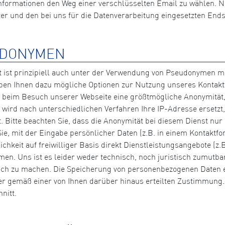
 Informationen den Weg einer verschlüsselten Email zu wählen. 
 und den bei uns für die Datenverarbeitung eingesetzten End
UDONYMEN
 ist prinzipiell auch unter der Verwendung von Pseudonymen mög
ben Ihnen dazu mögliche Optionen zur Nutzung unseres Kontak
eim Besuch unserer Webseite eine größtmögliche Anonymität, 
wird nach unterschiedlichen Verfahren Ihre IP-Adresse ersetzt
 Bitte beachten Sie, dass die Anonymität bei diesem Dienst nu
ie, mit der Eingabe persönlicher Daten (z.B. in einem Kontaktf
lichkeit auf freiwilliger Basis direkt Dienstleistungsangebote 
hmen. Uns ist es leider weder technisch, noch juristisch zumut
 zu machen. Die Speicherung von personenbezogenen Daten erfo
 gemäß einer von Ihnen darüber hinaus erteilten Zustimmung. B
nitt.