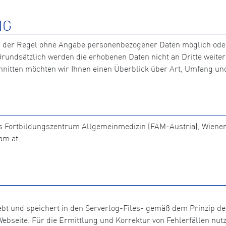
NG
n der Regel ohne Angabe personenbezogener Daten möglich ode
. Grundsätzlich werden die erhobenen Daten nicht an Dritte wei
nitten möchten wir Ihnen einen Überblick über Art, Umfang u
das Fortbildungszentrum Allgemeinmedizin (FAM-Austria), Wieners
fam.at
hebt und speichert in den Serverlog-Files- gemäß dem Prinzip 
bseite. Für die Ermittlung und Korrektur von Fehlerfällen nutz