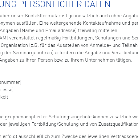
UNG PERSÖNLICHER DATEN
über unser Kontaktformular ist grundsätzlich auch ohne Angabe
onymen ausfüllen. Eine weitergehende Kontaktaufnahme und per
 Angaben (Name und Emailadresse) freiwillig mitteilen.
M) veranstaltet regelmäßig Fortbildungen, Schulungen und Sem
 Organisation (z.B. für das Ausstellen von Anmelde- und Teiln
rung der Seminargebühren) erfordern die Angabe und Verarbeitu
 Angaben zu Ihrer Person bzw. zu Ihrem Unternehmen tätigen:
ausnummer)
resse)
keit
ielgruppenadaptierter Schulungsangebote können zusätzlich we
der jeweiligen Fortbildung/Schulung und von Zusatzqualifikati
 erfolgt ausschließlich zum Zwecke des jeweiligen Vertragsgeg