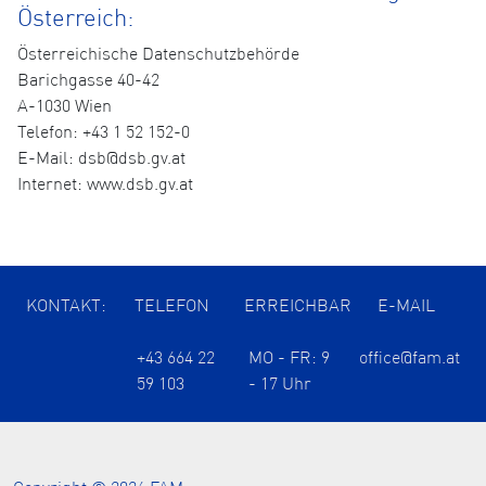
Österreich:
Österreichische Datenschutzbehörde
Barichgasse 40-42
A-1030 Wien
Telefon: +43 1 52 152-0
E-Mail: dsb@dsb.gv.at
Internet: www.dsb.gv.at
KONTAKT:
TELEFON
ERREICHBAR
E-MAIL
+43 664 22
MO - FR: 9
office@fam.at
59 103
- 17 Uhr