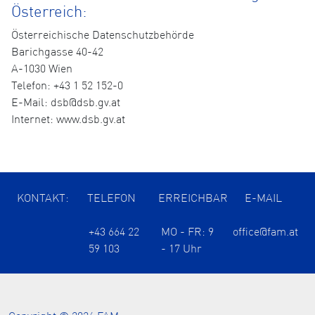
Österreich:
Österreichische Datenschutzbehörde
Barichgasse 40-42
A-1030 Wien
Telefon: +43 1 52 152-0
E-Mail: dsb@dsb.gv.at
Internet: www.dsb.gv.at
KONTAKT:
TELEFON
ERREICHBAR
E-MAIL
+43 664 22
MO - FR: 9
office@fam.at
59 103
- 17 Uhr