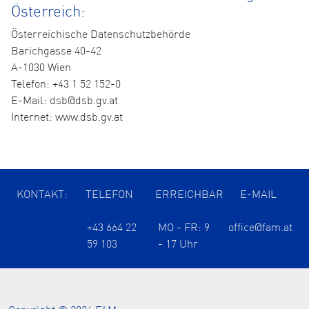
Österreich:
Österreichische Datenschutzbehörde
Barichgasse 40-42
A-1030 Wien
Telefon: +43 1 52 152-0
E-Mail: dsb@dsb.gv.at
Internet: www.dsb.gv.at
KONTAKT:
TELEFON
ERREICHBAR
E-MAIL
+43 664 22
MO - FR: 9
office@fam.at
59 103
- 17 Uhr