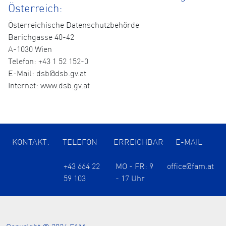
Österreich:
Österreichische Datenschutzbehörde
Barichgasse 40-42
A-1030 Wien
Telefon: +43 1 52 152-0
E-Mail: dsb@dsb.gv.at
Internet: www.dsb.gv.at
KONTAKT:
TELEFON
ERREICHBAR
E-MAIL
+43 664 22
MO - FR: 9
office@fam.at
59 103
- 17 Uhr