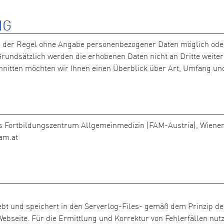
NG
n der Regel ohne Angabe personenbezogener Daten möglich ode
. Grundsätzlich werden die erhobenen Daten nicht an Dritte wei
nitten möchten wir Ihnen einen Überblick über Art, Umfang u
das Fortbildungszentrum Allgemeinmedizin (FAM-Austria), Wieners
fam.at
hebt und speichert in den Serverlog-Files- gemäß dem Prinzip 
bseite. Für die Ermittlung und Korrektur von Fehlerfällen nutz