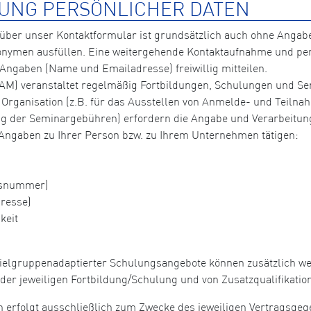
UNG PERSÖNLICHER DATEN
über unser Kontaktformular ist grundsätzlich auch ohne Angabe
onymen ausfüllen. Eine weitergehende Kontaktaufnahme und per
 Angaben (Name und Emailadresse) freiwillig mitteilen.
M) veranstaltet regelmäßig Fortbildungen, Schulungen und Sem
 Organisation (z.B. für das Ausstellen von Anmelde- und Teiln
rung der Seminargebühren) erfordern die Angabe und Verarbeitu
 Angaben zu Ihrer Person bzw. zu Ihrem Unternehmen tätigen:
ausnummer)
resse)
keit
ielgruppenadaptierter Schulungsangebote können zusätzlich we
der jeweiligen Fortbildung/Schulung und von Zusatzqualifikati
 erfolgt ausschließlich zum Zwecke des jeweiligen Vertragsgeg