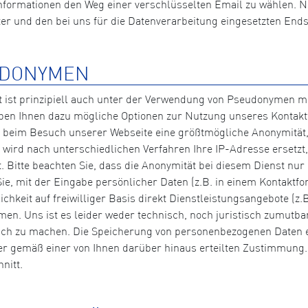
 Informationen den Weg einer verschlüsselten Email zu wählen. 
 und den bei uns für die Datenverarbeitung eingesetzten End
UDONYMEN
 ist prinzipiell auch unter der Verwendung von Pseudonymen mög
ben Ihnen dazu mögliche Optionen zur Nutzung unseres Kontak
eim Besuch unserer Webseite eine größtmögliche Anonymität, 
wird nach unterschiedlichen Verfahren Ihre IP-Adresse ersetzt
 Bitte beachten Sie, dass die Anonymität bei diesem Dienst nu
ie, mit der Eingabe persönlicher Daten (z.B. in einem Kontaktf
lichkeit auf freiwilliger Basis direkt Dienstleistungsangebote 
hmen. Uns ist es leider weder technisch, noch juristisch zumut
 zu machen. Die Speicherung von personenbezogenen Daten erfo
 gemäß einer von Ihnen darüber hinaus erteilten Zustimmung. B
nitt.